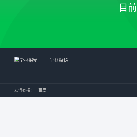
目
｜ 学林探秘
友情链接：
百度