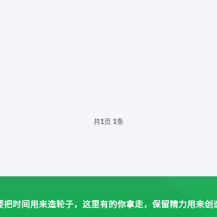
共
1
页
1
条
要把时间用来造轮子，这里有的你拿走，保留精力用来创