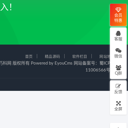
入！
会员
特惠
客服
微信
｜
｜
｜
首页
精品源码
软件栏目
网站地图
024 巧科网 版权所有
Powered by EyouCms
网站备案号：
蜀ICP备
11006566号-1
Q群
反馈
全屏