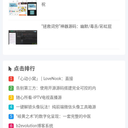
祝
“拯救词穷”神器源码：幽默/毒舌/彩虹屁
点击排行
1
「心动小窝」 | LoveNook：直接
2
告别第三方：使用开源源码搭建完全可控的内
3
随心所看-IPTV电视直播源
4
一键解锁头像玩法！纯前端微信头像工具箱源
5
“岐黄之术”的数字化呈现：一套完整的中医
6
b2evolution博客系统