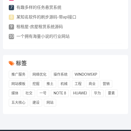
7
有趣多样的任务悬赏系统
8
某知名软件的刷步源码-带api接口
9
租租屋-房屋租赁系统源码
10
一个拥有海量小说的行业网站
标签
推广服务
网络优化
操作系统
WINDOWSXP
网站模板
挖掘
推土
机械
工程
商业
营销
媒体
社交
一号
NOTE 8
HUAWEI
华为
要素
五大核心
建设
网站