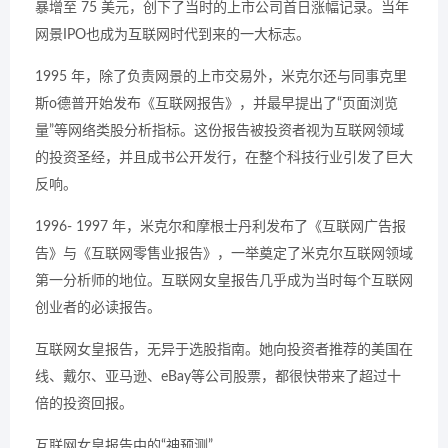
暴增至 75 美元，创下了当时的上市公司首日涨幅记录。当年
网景IPO也成为互联网时代到来的一大标志。
1995 年，除了负责网景的上市交易外，米克尔还与同事克里
斯o德普开始发布《互联网报告》，并最早提出了“页面浏览
量”等网络类股分析指标。这份报告被投资者视为互联网领域
的投资圣经，并且成书公开发行，在整个科技行业引发了巨大
反响。
1996- 1997 年，米克尔和摩根士丹利发布了《互联网广告报
告》与《互联网零售业报告》，一举奠定了米克尔互联网领域
第一分析师的地位。互联网女皇报告几乎成为当时每个互联网
创业者的必读报告。
互联网女皇报告，无异于选股指南。她向投资者推荐的美国在
线、戴尔、亚马逊、eBay等公司股票，都很快带来了超过十
倍的投资回报。
互联网女皇报告中的“神预测”