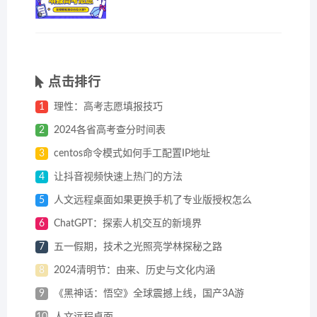
点击排行
1
理性：高考志愿填报技巧
2
2024各省高考查分时间表
3
centos命令模式如何手工配置IP地址
4
让抖音视频快速上热门的方法
5
人文远程桌面如果更换手机了专业版授权怎么
6
ChatGPT：探索人机交互的新境界
7
五一假期，技术之光照亮学林探秘之路
8
2024清明节：由来、历史与文化内涵
9
《黑神话：悟空》全球震撼上线，国产3A游
10
人文远程桌面