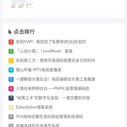
点击排行
1
告别SVIP！我找到了免费修改QQ状态的
2
「心动小窝」 | LoveNook：直接
3
告别第三方：使用开源源码搭建完全可控的内
4
随心所看-IPTV电视直播源
5
一键解锁头像玩法！纯前端微信头像工具箱源
6
人情往来明明白白——PHP礼金管理源码助
7
“岐黄之术”的数字化呈现：一套完整的中医
8
b2evolution博客系统
9
95%咖啡店都在用的网站管理系统源码
10
有趣多样的任务悬赏系统