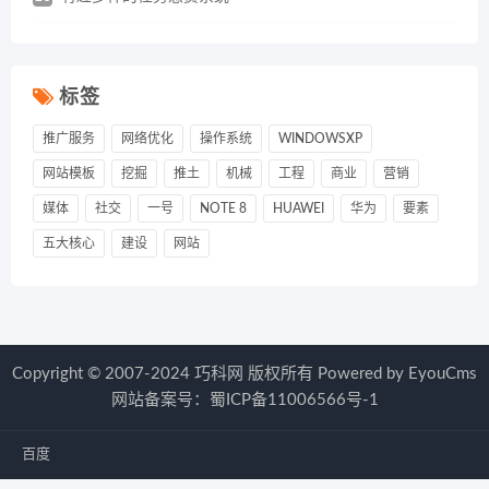
标签
推广服务
网络优化
操作系统
WINDOWSXP
网站模板
挖掘
推土
机械
工程
商业
营销
媒体
社交
一号
NOTE 8
HUAWEI
华为
要素
五大核心
建设
网站
Copyright © 2007-2024 巧科网 版权所有
Powered by EyouCms
网站备案号：
蜀ICP备11006566号-1
百度