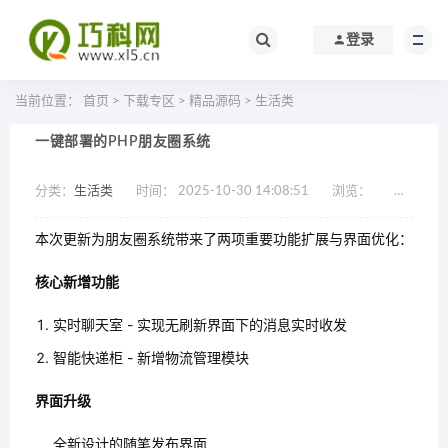
登录
当前位置：
首页
>
下载专区
>
精品源码
>
生活类
一键部署的PHP朋友圈系统
分类：
生活类
时间： 2025-10-30 14:08:51
浏览：
作者：效
本次更新为朋友圈系统带来了两项重要功能扩展与界面优化：
核心新增功能
实时聊天室 - 实现无刷新界面下的消息实时收发
智能快递柜 - 新增物流管理模块
界面升级
全新设计的随笔发布界面